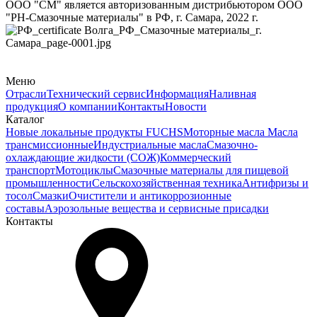
ООО "СМ" является авторизованным дистрибьютором ООО
"РН-Смазочные материалы" в РФ, г. Самара, 2022 г.
Меню
Отрасли
Технический сервис
Информация
Наливная
продукция
О компании
Контакты
Новости
Каталог
Новые локальные продукты FUCHS
Моторные масла
Масла
трансмиссионные
Индустриальные масла
Смазочно-
охлаждающие жидкости (СОЖ)
Коммерческий
транспорт
Мотоциклы
Смазочные материалы для пищевой
промышленности
Сельскохозяйственная техника
Антифризы и
тосол
Смазки
Очистители и антикоррозионные
составы
Аэрозольные вещества и сервисные присадки
Контакты