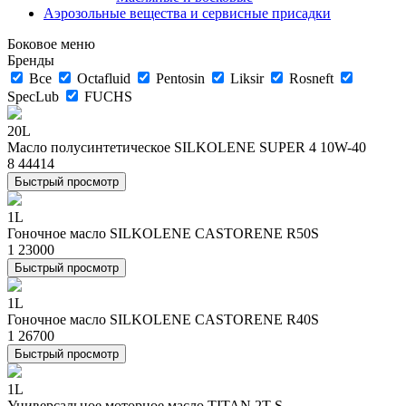
Аэрозольные вещества и сервисные присадки
Боковое меню
Бренды
Все
Octafluid
Pentosin
Liksir
Rosneft
SpecLub
FUCHS
20L
Масло полусинтетическое SILKOLENE SUPER 4 10W-40
8 444
14
Быстрый просмотр
1L
Гоночное масло SILKOLENE CASTORENE R50S
1 230
00
Быстрый просмотр
1L
Гоночное масло SILKOLENE CASTORENE R40S
1 267
00
Быстрый просмотр
1L
Универсальное моторное масло TITAN 2T S