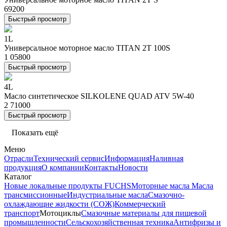
692
00
Быстрый просмотр
1L
Универсальное моторное масло TITAN 2T 100S
1 058
00
Быстрый просмотр
4L
Масло синтетическое SILKOLENE QUAD ATV 5W-40
2 710
00
Быстрый просмотр
Показать ещё
Меню
Отрасли
Технический сервис
Информация
Наливная
продукция
О компании
Контакты
Новости
Каталог
Новые локальные продукты FUCHS
Моторные масла
Масла
трансмиссионные
Индустриальные масла
Смазочно-
охлаждающие жидкости (СОЖ)
Коммерческий
транспорт
Мотоциклы
Смазочные материалы для пищевой
промышленности
Сельскохозяйственная техника
Антифризы и