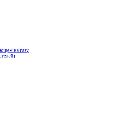
ающем на газу
ателей)