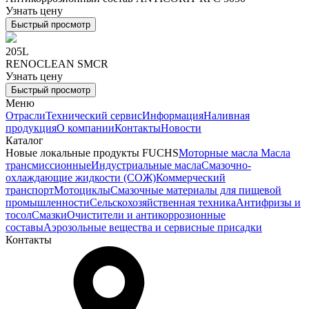
Узнать цену
Быстрый просмотр
205L
RENOCLEAN SMCR
Узнать цену
Быстрый просмотр
Меню
Отрасли
Технический сервис
Информация
Наливная
продукция
О компании
Контакты
Новости
Каталог
Новые локальные продукты FUCHS
Моторные масла
Масла
трансмиссионные
Индустриальные масла
Смазочно-
охлаждающие жидкости (СОЖ)
Коммерческий
транспорт
Мотоциклы
Смазочные материалы для пищевой
промышленности
Сельскохозяйственная техника
Антифризы и
тосол
Смазки
Очистители и антикоррозионные
составы
Аэрозольные вещества и сервисные присадки
Контакты