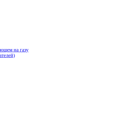
ающем на газу
ателей)