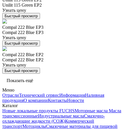
Unilit 115 Green EP2
Узнать цену
Быстрый просмотр
Compal 222 Blue EP3
Compal 222 Blue EP3
Узнать цену
Быстрый просмотр
Compal 222 Blue EP2
Compal 222 Blue EP2
Узнать цену
Быстрый просмотр
Показать ещё
Меню
Отрасли
Технический сервис
Информация
Наливная
продукция
О компании
Контакты
Новости
Каталог
Новые локальные продукты FUCHS
Моторные масла
Масла
трансмиссионные
Индустриальные масла
Смазочно-
охлаждающие жидкости (СОЖ)
Коммерческий
транспорт
Мотоциклы
Смазочные материалы для пищевой